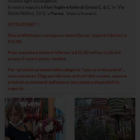
insieme ogni tua esigenza.
Il nostro negozio è
Fiori foglie e follie di Grossi C. & C.
in
Via
Silvio Pellico, 12 G
a
Parma
. Vieni a trovarci.
ATTENZIONE !!
Non si effettuano consegne a domicilio per importi inferiori a
€15,00.
Puoi acquistare importi inferiori a €15,00 online, e ritirarli
presso il nostro punto vendita.
Per i prodotti presenti nella categoria "solo su ordinazione" ,
sono necessari 10gg perché sono articoli fatti a mano, oppure
prodotti provenienti dall'estero, non sempre disponibili in
negozio.