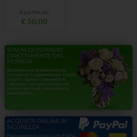
A partire da:
€ 50,00
STAI ACQUISTANDO
DIRETTAMENTE DAL
FIORISTA
Riceviamo noi direttamente sia
l’ordine che il pagamento per l’intero
importo. Questo ci permette di
realizzare il servizio richiesto nel
migliore dei modi, con reciproca
soddisfazione.
ACQUISTA ONLINE IN
SICUREZZA
Puoi pagare con il tuo Conto PayPal,