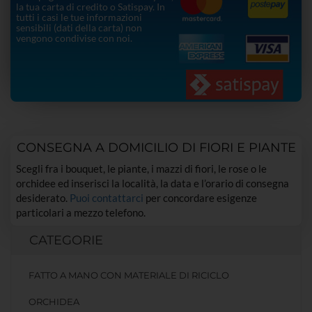
la tua carta di credito o Satispay. In
tutti i casi le tue informazioni
sensibili (dati della carta) non
vengono condivise con noi.
CONSEGNA A DOMICILIO DI FIORI E PIANTE
Scegli fra i bouquet, le piante, i mazzi di fiori, le rose o le
orchidee ed inserisci la località, la data e l’orario di consegna
desiderato.
Puoi contattarci
per concordare esigenze
particolari a mezzo telefono.
CATEGORIE
FATTO A MANO CON MATERIALE DI RICICLO
ORCHIDEA