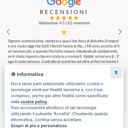
RECENSIONI
Valutazione: 4.5
|
62 recensioni
Ho fatto confezionare tre bouquet di fiori indirizzati a tre persone div
erse . In negozio ho chiesto fiori freschi e non ho fatto questioni di pre
zzo chiedendo chiarimenti in particolare sulle rose che non mi sembra
vano fresche.. Di tre mazzi nessuno ha fatto una buona riuscita. Il gio
rno successivo alla consegna, nonostante le premure dei destinatari,
i fiori erano appassiti e quasi dà buttare! .... Molto delusa!
X
p
Andreina Colla
|
3 giorni fa
🍪 Informativa
Noi e terze parti selezionate utilizziamo cookie o
tecnologie simili per finalità tecniche e, con il tuo
Lascia una recensione
consenso, anche per altre finalità come specificato
nella
cookie policy
.
Puoi acconsentire all’utilizzo di tali tecnologie
utilizzando il pulsante “Accetta”. Chiudendo questa
informativa, continui senza accettare.
Made with
by
Infoser.it
-
Realizzazione Siti ecommerce per Fioristi
- ©
Scopri di più e personalizza
2026