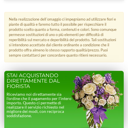
Nella realizzazione dell´omaggio ci impegniamo ad utilizzare fiori e
piante di qualità e faremo tutto il possibile per rispecchiare il
prodotto scelto quanto a forma, contenuti e colori. Sono comunque
permesse sostituzioni di uno o più elementi per difficoltà di
reperibilità sul mercato e deperibilità del prodotto. Tali sostituzioni
si intendono accettate dal cliente ordinante a condizione che il
prodotto offra almeno lo stesso rapporto qualità/prezzo. Puoi
sempre contattarci per concordare quanto ritieni necessario.
STAI ACQUISTANDO
DIRETTAMENTE DAL
FIORISTA
Riceviamo noi direttamente sia
l’ordine che il pagamento per l’intero
importo. Questo ci permette di
realizzare il servizio richiesto nel
migliore dei modi, con reciproca
soddisfazione.