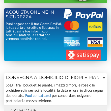
ACQUISTA ONLINE IN
SICUREZZA
Puoi pagare con il tuo Conto PayPal,
la tua carta di credito o Satispay. In
tutti i casi le tue informazioni
sensibili (dati della carta) non
vengono condivise con noi.
CONSEGNA A DOMICILIO DI FIORI E PIANTE
Scegli fra i bouquet, le piante, i mazzi di fiori, le rose o le
orchidee ed inserisci la località, la data e l’orario di consegna
desiderato.
Puoi contattarci
per concordare esigenze
particolari a mezzo telefono.
CATEGORIE